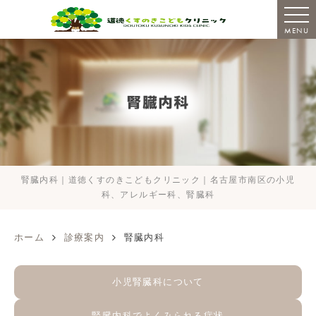
MENU
腎臓内科
腎臓内科｜道徳くすのきこどもクリニック｜名古屋市南区の小児
科、アレルギー科、腎臓科
ホーム
診療案内
腎臓内科
小児腎臓科について
腎臓内科でよくみられる症状