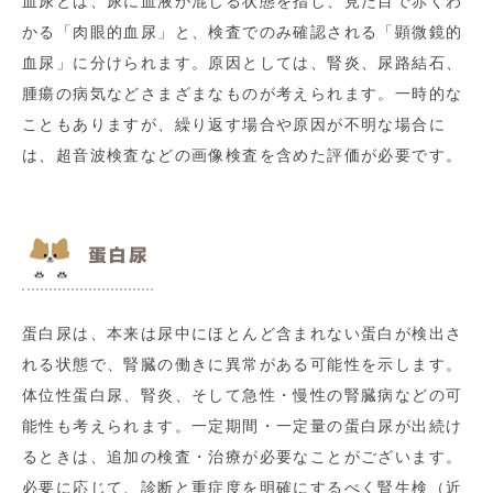
血尿とは、尿に血液が混じる状態を指し、見た目で赤くわ
かる「肉眼的血尿」と、検査でのみ確認される「顕微鏡的
血尿」に分けられます。原因としては、腎炎、尿路結石、
腫瘍の病気などさまざまなものが考えられます。一時的な
こともありますが、繰り返す場合や原因が不明な場合に
は、超音波検査などの画像検査を含めた評価が必要です。
蛋白尿
蛋白尿は、本来は尿中にほとんど含まれない蛋白が検出さ
れる状態で、腎臓の働きに異常がある可能性を示します。
体位性蛋白尿、腎炎、そして急性・慢性の腎臓病などの可
能性も考えられます。一定期間・一定量の蛋白尿が出続け
るときは、追加の検査・治療が必要なことがございます。
必要に応じて、診断と重症度を明確にするべく腎生検（近