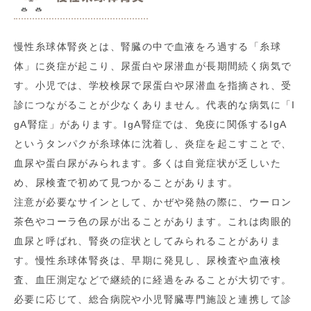
慢性糸球体腎炎とは、腎臓の中で血液をろ過する「糸球
体」に炎症が起こり、尿蛋白や尿潜血が長期間続く病気で
す。小児では、学校検尿で尿蛋白や尿潜血を指摘され、受
診につながることが少なくありません。代表的な病気に「I
gA腎症」があります。IgA腎症では、免疫に関係するIgA
というタンパクが糸球体に沈着し、炎症を起こすことで、
血尿や蛋白尿がみられます。多くは自覚症状が乏しいた
め、尿検査で初めて見つかることがあります。
注意が必要なサインとして、かぜや発熱の際に、ウーロン
茶色やコーラ色の尿が出ることがあります。これは肉眼的
血尿と呼ばれ、腎炎の症状としてみられることがありま
す。慢性糸球体腎炎は、早期に発見し、尿検査や血液検
査、血圧測定などで継続的に経過をみることが大切です。
必要に応じて、総合病院や小児腎臓専門施設と連携して診