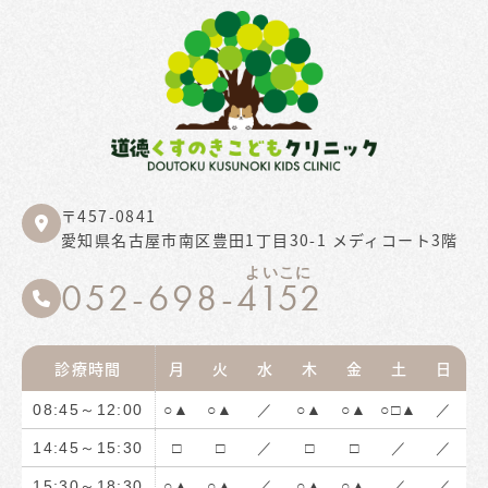
〒457-0841
愛知県名古屋市南区豊田1丁目30-1 メディコート3階
よいこに
052-698-4152
診療時間
月
火
水
木
金
土
日
08:45～12:00
○▲
○▲
／
○▲
○▲
○□▲
／
14:45～15:30
□
□
／
□
□
／
／
15:30～18:30
○▲
○▲
／
○▲
○▲
／
／